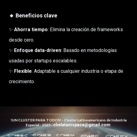
🔹 Beneficios clave
✨
Ahorra tiempo
: Elimina la creación de frameworks
desde cero.
✨
Enfoque data-driven
: Basado en metodologías
usadas por startups escalables.
✨
Flexible
: Adaptable a cualquier industria o etapa de
crecimiento.
!UN CLUSTER PARA TODOS! -
Cluster Latinoamericano de Industria
clielatamspace@gmail.com
Espacial - 202
5
-