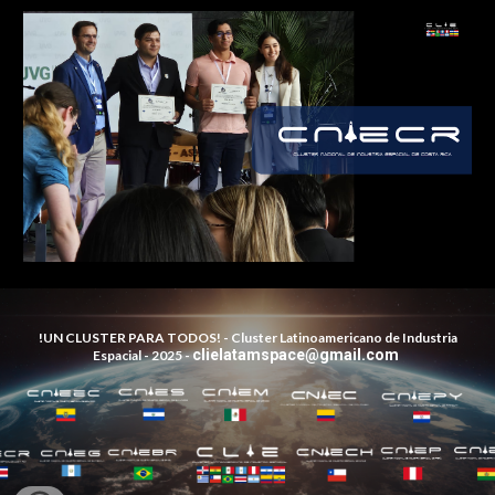
!UN CLUSTER PARA TODOS! -
Cluster Latinoamericano de Industria
clielatamspace@gmail.com
Espacial - 202
5
-